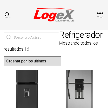
Buscar
Menú
Compras
LogeX
Refrigerador
Búsqueda
de
productos
Mostrando todos los
resultados 16