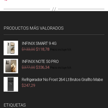
PRODUCTOS MÁS VALORADOS
INFINIX SMART 9 4G
$
133,00
$
118,78
Precio incluye IVA
INFINIX NOTE 50 PRO
$
377,00
$
336,34
Precio incluye IVA
Refrigerador No Frost 264 Lt Brutos Grafito Mabe
$
247,29
ETIQUETAS