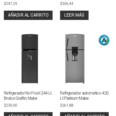
$
247,29
$
306,44
AÑADIR AL CARRITO
LEER MÁS
Refrigerador No Frost 244 Lt
Refrigerador automático 420
Brutos Grafito Mabe
Lt Platinum Mabe
$
239,90
$
361,88