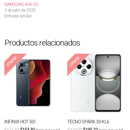
SAMSUNG A56 5G
2 de julio de 2025
Entrada similar
Productos relacionados
¡Oferta!
¡Oferta!
INFINIX HOT 50I
TECNO SPARK 30 KL6
$
171,43
$
153,30
$
219,00
$
195,22