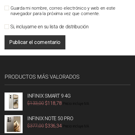
Guarda mi nombre, correo electrónico y web en este
navegador para la próxima vez que comente.
Si, incluyame en su lista de distribución
PRODUCTOS MÁS VALORADOS
INFINIX SMART 9 4G
$
133,00
$
118,78
Precio incluye IVA
INFINIX NOTE 50 PRO
$
377,00
$
336,34
Precio incluye IVA