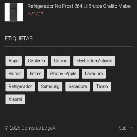
Refrigerador No Frost 264 Lt Brutos Grafito Mabe
$
247,29
ETIQUETAS
Appo
Celulares
Cocina
Electrodomésticos
Honor
Infinix
iPhone - Apple
Lavadora
Refrigerador
Samsung
Secadora
Tecno
Xiaomi
© 2026
Compras LogeX
Subir
↑