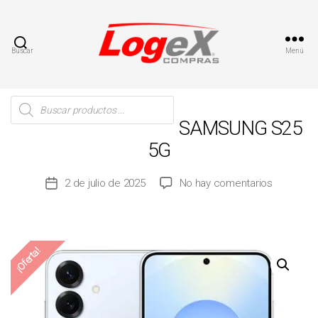
Buscar
Menú
Compras
LogeX
Búsqueda
de
productos
SAMSUNG S25
5G
en
2 de julio de 2025
No hay comentarios
Fecha
SAMSUN
de
S25
la
5G
entrada
¡Oferta!